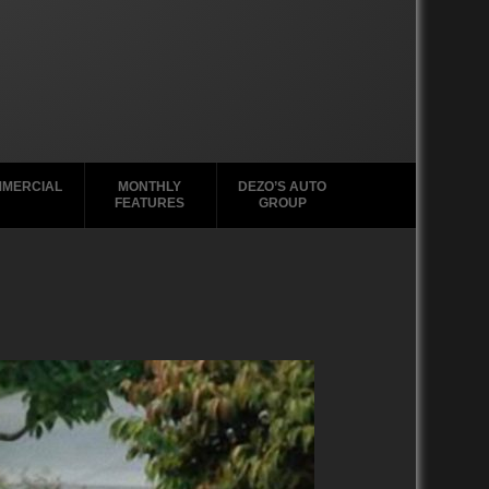
MERCIAL
MONTHLY
DEZO’S AUTO
FEATURES
GROUP
2020-2029
2020-2029
2010-2019
2010-2019
2000-2009
2000-2009
1990-1999
1990-1999
1980-1989
1970-1979
2020-2029