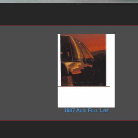
2000-2009
2020-2029
1990-1999
2010-2019
1980-1989
2000-2009
1990-1999
1980-1989
1970-1979
1960-1969
1950-1959
1987 Audi Full Line