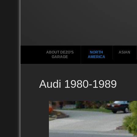
ABOUT DEZO’S
NORTH
ASIAN
GARAGE
AMERICA
Audi 1980-1989
Ford
2010
2020
2000
2010