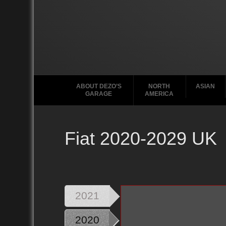
ABOUT DEZO’S
NORTH
ASIAN
GARAGE
AMERICA
Fiat 2020-2029 UK
Ford
2020
2010
2021
2020