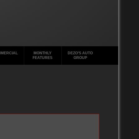
MERCIAL
MONTHLY
DEZO’S AUTO
FEATURES
GROUP
9
2020-2029
1950-1959
2020-2029
1988-1996
9
2010-2019
1930-1939
2010-2019
9
2000-2009
2000 – 2009
1970-1979
1990-1999
1960-1969
1988-1989
2020-2029
1950-1959
2010-2019
1940-1949
2000-2009
1930-1939