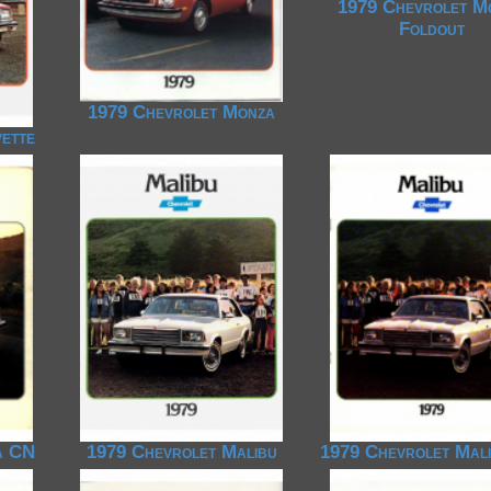
1979 Chevrolet M
Foldout
1979 Chevrolet Monza
ette
a CN
1979 Chevrolet Malibu
1979 Chevrolet Mal