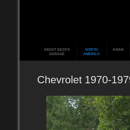
ABOUT DEZO’S
NORTH
ASIAN
GARAGE
AMERICA
Chevrolet 1970-197
Ford
2010
2020
2000
2010