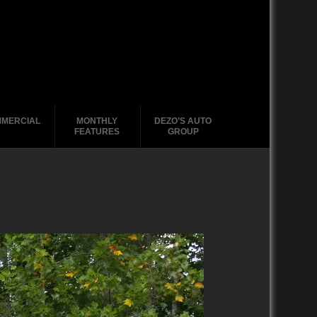
MERCIAL
MONTHLY
DEZO’S AUTO
FEATURES
GROUP
2000-2004
2020-2029
GMC Tabs
1990-1999
2010-2019
2020-2029
1980-1989
2000-2009
2010-2019
1970-1979
1990-1999
2000-2009
1960-1969
1980-1989
1990-1999
1950-1959
1970-1979
1980-1989
1940-1949
1960-1969
1970-1979