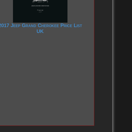
2017 Jeep Grand Cherokee Price List
UK
2020-2029
2020-2029
2010-2019
2010-2019
2000-2009
2000-2009
1990-1999
1990-1999
1980-1989
1980-1989
1970-1979
1970-1979
1930-1939
1960-1969
1950-1959