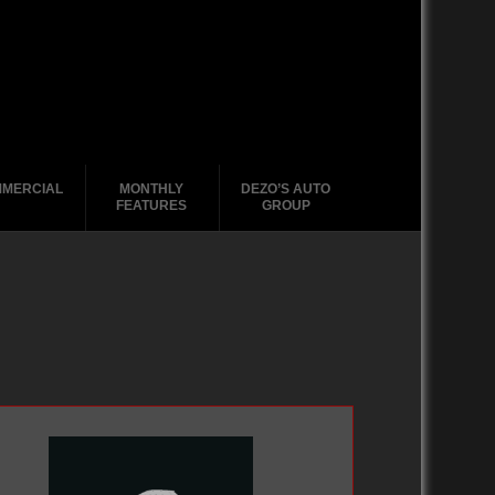
MERCIAL
MONTHLY
DEZO’S AUTO
FEATURES
GROUP
2020-2029
2020-2029
2010-2019
2020-2029
1988-1996
2010-2019
2010-2019
2000-2009
2010-2019
2000-2009
2000-2009
1980-1989
2000 – 2009
1970-1979
1990-1999
1988-1989