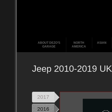
ABOUT DEZO’S
NORTH
ASIAN
GARAGE
AMERICA
Jeep 2010-2019 UK
Ford
2020
2010
2017
2016