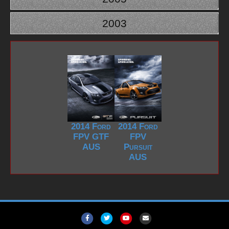
2003
2014 Ford
2014 Ford
FPV GTF
FPV
AUS
Pursuit
AUS
F
T
Y
E