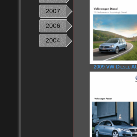
2007
2006
2004
2009 VW Diesel A