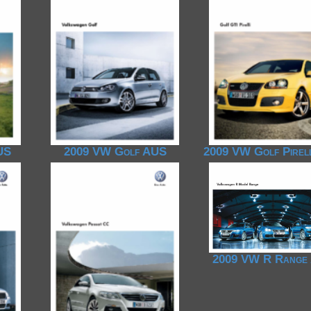
1950-1959
1950-1959
1930-1939
1940-1949
1940-1949
1928-1929
1930-1939
1930-1939
1925-1929
1920-1929
1914-1919
US
2009 VW Golf AUS
2009 VW Golf Pirel
2009 VW R Range