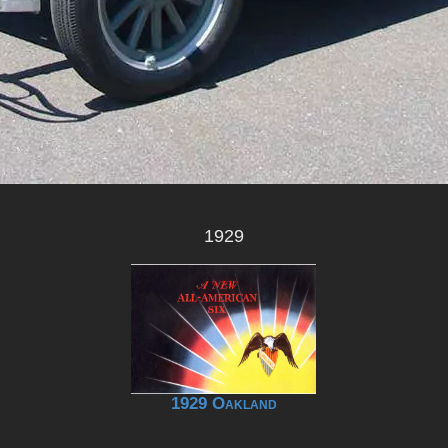
1929
1929 Oakland