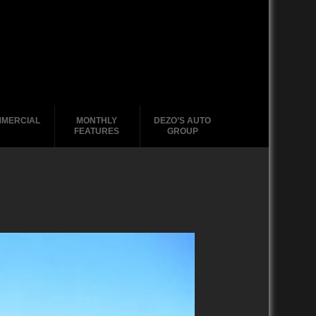
MERCIAL
MONTHLY
DEZO’S AUTO
FEATURES
GROUP
2000-2004
2020-2029
GMC Tabs
1990-1999
2010-2019
2020-2029
1980-1989
2000-2009
2010-2019
1970-1979
1990-1999
2000-2009
1960-1969
1980-1989
1990-1999
1950-1959
1970-1979
1980-1989
1940-1949
1960-1969
1970-1979