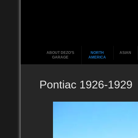
ABOUT DEZO’S
NORTH
ASIAN
GARAGE
AMERICA
Pontiac 1926-1929
Ford
2010
2020
2000
2010