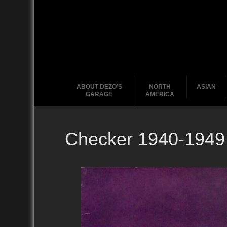
ABOUT DEZO’S
NORTH
ASIAN
GARAGE
AMERICA
Checker 1940-1949
Ford
2010
2020
2000
2010