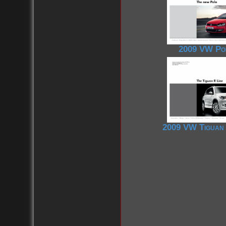
2009 VW Po
2009 VW Tiguan