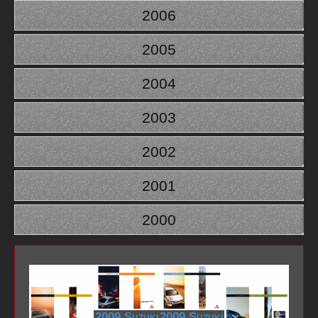
2006
2005
2004
2003
2002
2001
2000
2009 Suzuki
2009 Suzuki