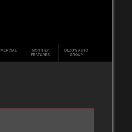
MERCIAL
MONTHLY
DEZO’S AUTO
FEATURES
GROUP
2010-2019
2010-2019
2020-2029
2000-2009
2000-2009
2010-2019
1990-1999
2000-2009
1980-1989
1990-1999