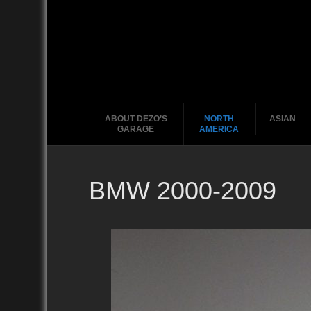
ABOUT DEZO’S
NORTH
ASIAN
GARAGE
AMERICA
BMW 2000-2009
Ford
2010
2020
2000
2010