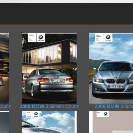
2000-2009
2020-2029
1990-1999
2010-2019
1980-1989
2000-2009
1990-1999
1980-1989
1970-1979
1960-1969
1950-1959
Coupe
2009 BMW 3 Series Coupe
2009 BMW 3 Ser