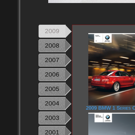
2009
2008
2007
2006
2005
2004
2009 BMW 1 Series 
2003
2001