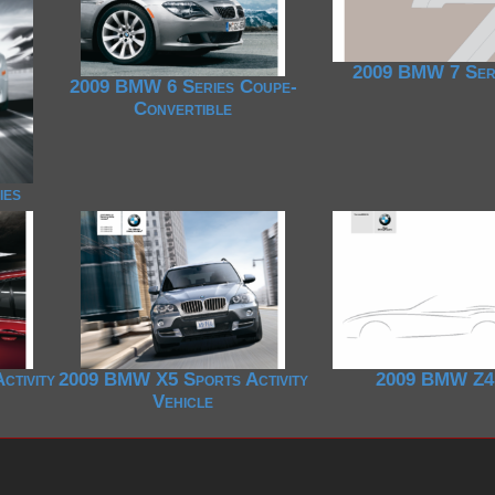
2009 BMW 7 Ser
2009 BMW 6 Series Coupe-
Convertible
ies
ctivity
2009 BMW X5 Sports Activity
2009 BMW Z4
Vehicle