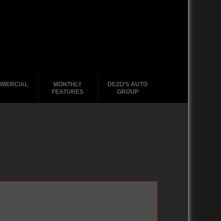
MERCIAL
MONTHLY
DEZO’S AUTO
FEATURES
GROUP
2010-2019
2010-2019
2020-2029
2000-2009
2000-2009
2010-2019
1990-1999
2000-2009
1980-1989
1990-1999