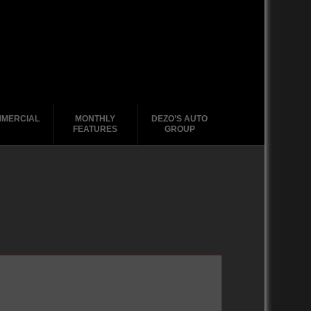
MERCIAL
MONTHLY
DEZO’S AUTO
FEATURES
GROUP
2010-2019
2010-2019
2020-2029
2000-2009
2000-2009
2010-2019
1990-1999
2000-2009
1980-1989
1990-1999