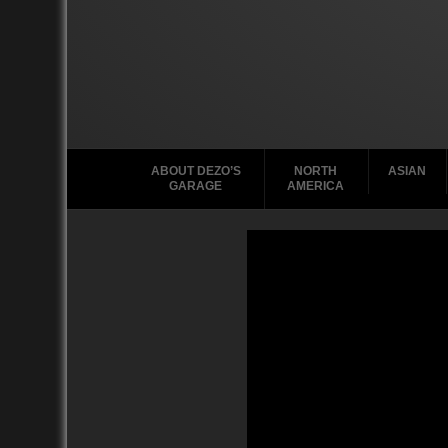
ABOUT DEZO’S
NORTH
ASIAN
GARAGE
AMERICA
Ford
2010
2020
2000
2010