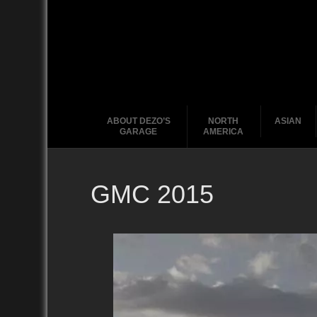
ABOUT DEZO’S
NORTH
ASIAN
GARAGE
AMERICA
GMC 2015
Ford
2010
2020
2000
2010