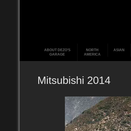
ABOUT DEZO’S
NORTH
ASIAN
GARAGE
AMERICA
Mitsubishi 2014
Ford
2010
2020
2000
2010