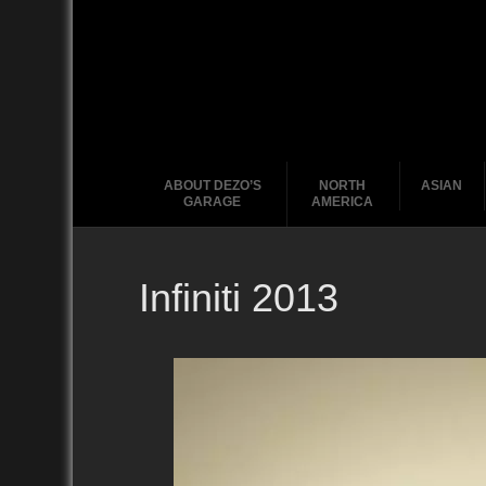
ABOUT DEZO’S
NORTH
ASIAN
GARAGE
AMERICA
Infiniti 2013
Ford
2010
2020
2000
2010