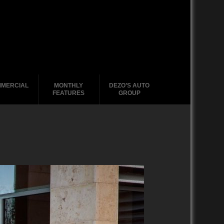
MERCIAL
MONTHLY
DEZO’S AUTO
FEATURES
GROUP
2020-2029
2020-2029
2010-2019
2020-2029
1988-1996
2010-2019
2010-2019
2000-2009
2010-2019
2000-2009
2000-2009
1980-1989
2000 – 2009
1970-1979
1990-1999
1988-1989