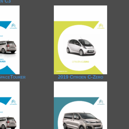
̈n C3
SpaceTourer
2019 Citroen C-Zero